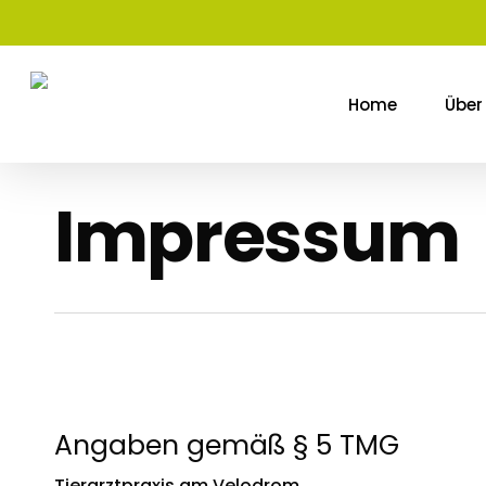
Skip
to
main
content
Home
Über
Impressum
Angaben gemäß § 5 TMG
Tierarztpraxis am Velodrom