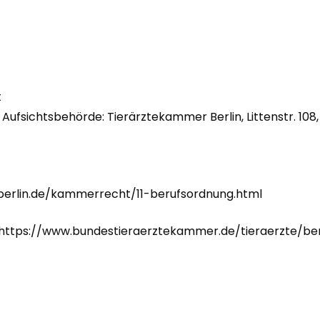
t
fsichtsbehörde: Tierärztekammer Berlin, Littenstr. 108, 
berlin.de/kammerrecht/11-berufsordnung.html
 https://www.bundestieraerztekammer.de/tieraerzte/be