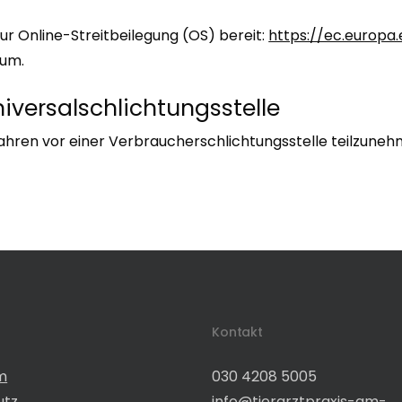
ur Online-Streitbeilegung (OS) bereit:
https://ec.europa
sum.
iversalschlichtungsstelle
erfahren vor einer Verbraucherschlichtungsstelle teilzune
s
Kontakt
m
030 4208 5005
utz
info@tierarztpraxis-am-