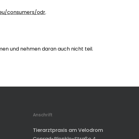
.eu/consumers/odr
.
hmen und nehmen daran auch nicht teil.
Anschrift
Tierarztpraxis am Velodrom
Conrad-Blenkle-Straße 4